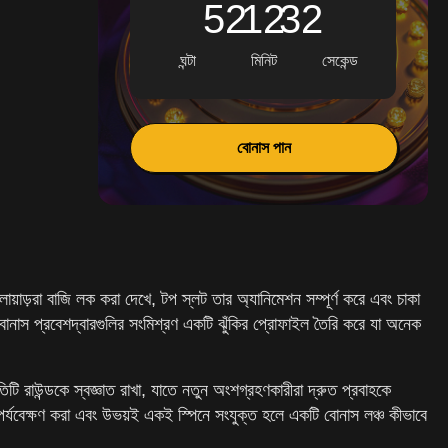
52
12
30
ঘন্টা
মিনিট
সেকেন্ড
বোনাস পান
য়াড়রা বাজি লক করা দেখে, টপ স্লট তার অ্যানিমেশন সম্পূর্ণ করে এবং চাকা
 বোনাস প্রবেশদ্বারগুলির সংমিশ্রণ একটি ঝুঁকির প্রোফাইল তৈরি করে যা অনেক
িটি রাউন্ডকে স্বজ্ঞাত রাখা, যাতে নতুন অংশগ্রহণকারীরা দ্রুত প্রবাহকে
পর্যবেক্ষণ করা এবং উভয়ই একই স্পিনে সংযুক্ত হলে একটি বোনাস লঞ্চ কীভাবে