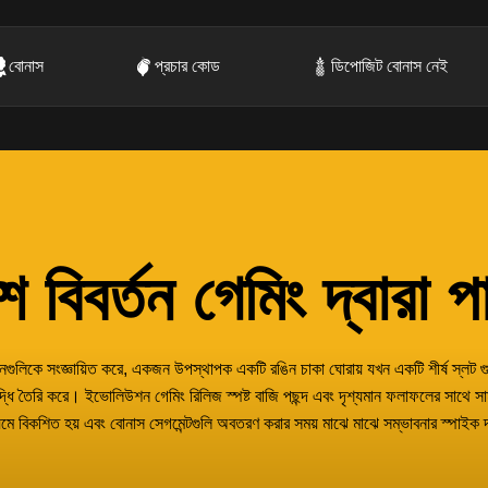
বোনাস
প্রচার কোড
ডিপোজিট বোনাস নেই
ে বিবর্তন গেমিং দ্বারা 
নগুলিকে সংজ্ঞায়িত করে, একজন উপস্থাপক একটি রঙিন চাকা ঘোরায় যখন একটি শীর্ষ স্লট
র বৃদ্ধি তৈরি করে। ইভোলিউশন গেমিং রিলিজ স্পষ্ট বাজি পছন্দ এবং দৃশ্যমান ফলাফলের সাথে
মে বিকশিত হয় এবং বোনাস সেগমেন্টগুলি অবতরণ করার সময় মাঝে মাঝে সম্ভাবনার স্পাইক দ