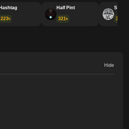
Hurricane
Hashtag
Half Pi
311৳
223৳
321৳
Hide