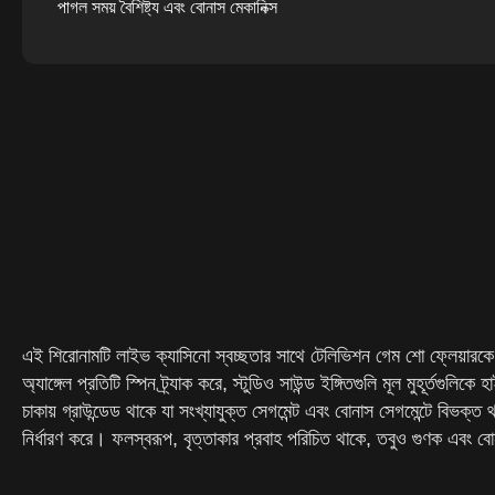
পাগল সময় বৈশিষ্ট্য এবং বোনাস মেকানিক্স
ক্রেজি টাইম আরটিপি, অস্থিরতা এবং সর্বোচ্চ জয়ের সম্ভাবনা
কিভাবে দায়িত্বশীলভাবে পাগল সময় যোগাযোগ
বাংলাদেশে আসল অর্থের জন্য অনলাইনে পাগল সময় খেলা
বাংলাদেশে আমানত, অর্থপ্রদান এবং দায়িত্বশীল খেলা
পাগল সময়ের মোবাইল সংস্করণ
এই শিরোনামটি লাইভ ক্যাসিনো স্বচ্ছতার সাথে টেলিভিশন গেম শো ফ্লেয়ারকে 
অ্যাঙ্গেল প্রতিটি স্পিন ট্র্যাক করে, স্টুডিও সাউন্ড ইঙ্গিতগুলি মূল মুহূর্তগ
চাকায় গ্রাউন্ডেড থাকে যা সংখ্যাযুক্ত সেগমেন্ট এবং বোনাস সেগমেন্টে বিভ
নির্ধারণ করে। ফলস্বরূপ, বৃত্তাকার প্রবাহ পরিচিত থাকে, তবুও গুণক এবং বো