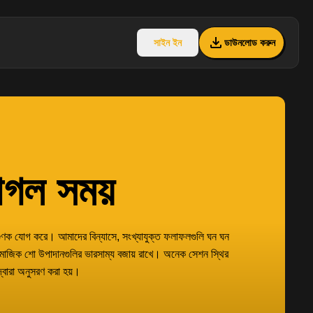
সাইন ইন
ডাউনলোড করুন
পাগল সময়
 গুণক যোগ করে। আমাদের বিন্যাসে, সংখ্যাযুক্ত ফলাফলগুলি ঘন ঘন
 সামাজিক শো উপাদানগুলির ভারসাম্য বজায় রাখে। অনেক সেশন স্থির
্বারা অনুসরণ করা হয়।