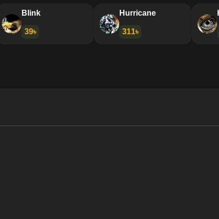
Buckshot
Blink
39৳
39৳