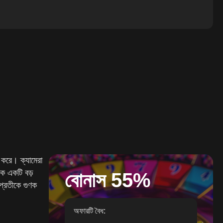
 করে। ক্যামেরা
নিক একটি বড়
বোনাস 55%
 প্রতীকে গুণক
অফারটি বৈধ: