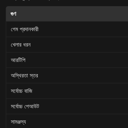
গুণ
গেম প্রদানকারী
খেলার ধরন
আরটিপি
অস্থিরতা স্তর
সর্বোচ্চ বাজি
সর্বোচ্চ পেআউট
সামঞ্জস্য